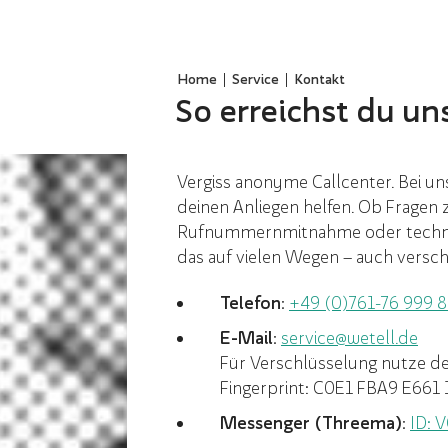
Home
Service
Kontakt
So erreichst du un
Vergiss anonyme Callcenter. Bei un
deinen Anliegen helfen. Ob Fragen z
Rufnummernmitnahme oder technisc
das auf vielen Wegen – auch versch
Telefon:
+49 (0)761-76 999 
E-Mail:
service@wetell.de
Für Verschlüsselung nutze d
Fingerprint:
C0E1 FBA9 E661
Messenger (Threema):
ID: