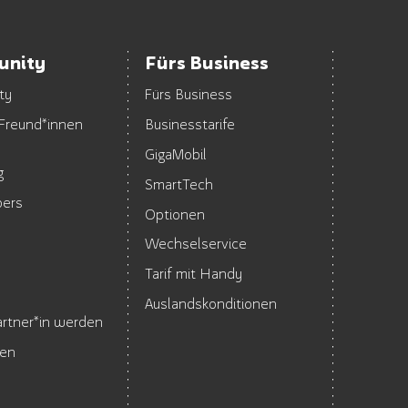
nity
Fürs Business
ty
Fürs Business
 Freund*innen
Businesstarife
GigaMobil
g
SmartTech
pers
Optionen
Wechselservice
Tarif mit Handy
Auslandskonditionen
partner*in werden
hen