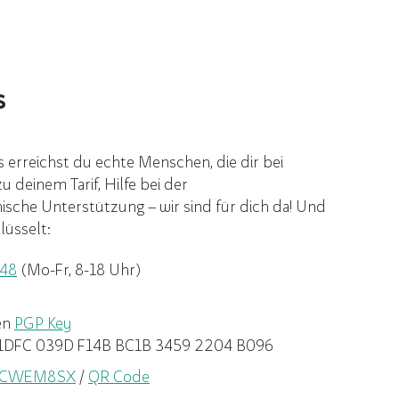
s
s erreichst du echte Menschen, die dir bei
u deinem Tarif, Hilfe bei der
he Unterstützung – wir sind für dich da! Und
lüsselt:
848
(Mo-Fr, 8-18 Uhr)
en
PGP Key
 1DFC 039D F14B BC1B 3459 2204 B096
 VCWEM8SX
/
QR Code