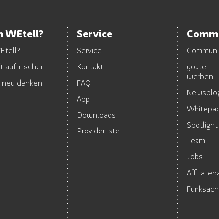
 WEtell?
Service
Commu
tell?
Service
Communi
ft aufmischen
Kontakt
youtell –
werben
k neu denken
FAQ
Newsblo
App
Whitepa
Downloads
Spotlight
Providerliste
Team
Jobs
Affiliate
Funksac