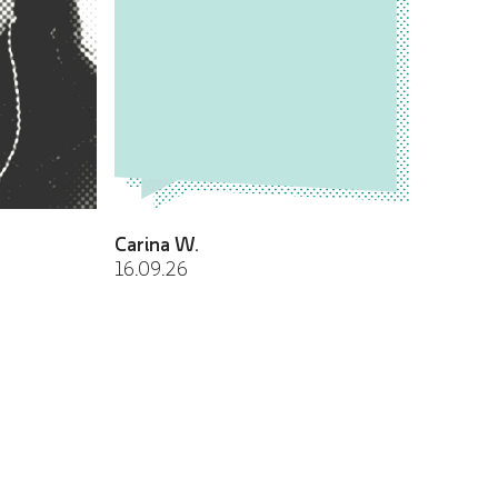
Carina W.
Jasper
16.09.26
WEtell 