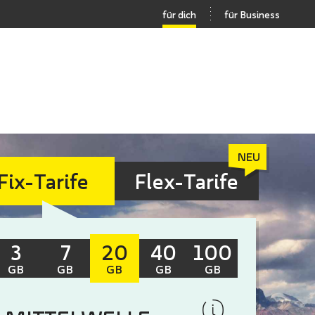
für dich
für Business
Fix-Tarife
Flex-Tarife
3
7
20
40
100
GB
GB
GB
GB
GB