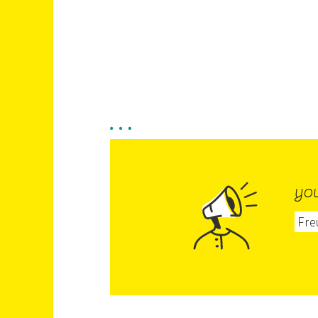
yo
Fre