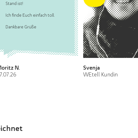
Stand ist!
Ich finde Euch einfach toll.
Dankbare Grüße
oritz N.
Svenja
7.07.26
WEtell Kundin
eichnet