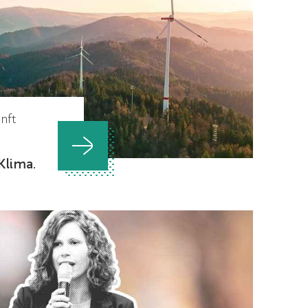
nft
Klima.