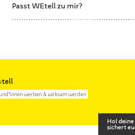
Passt WEtell zu mir?
u
tell
und*innen werben & wirksam werden
Hol deine
sichert eu