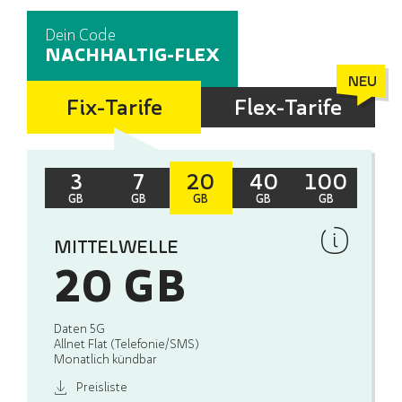
Dein Code
NACHHALTIG-FLEX
Fix-Tarife
Flex-Tarife
3
7
20
40
100
GB
GB
GB
GB
GB
MITTELWELLE
20 GB
Daten 5G
Allnet Flat (Telefonie/SMS)
Monatlich kündbar
Preisliste