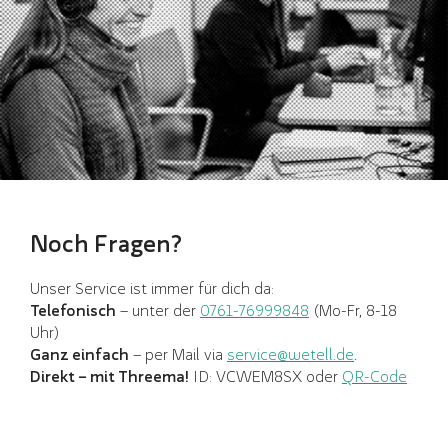
Noch Fragen?
Unser Service ist immer für dich da:
Telefonisch
– unter der
0761-76999848
(Mo-Fr, 8-18
Uhr)
Ganz einfach
– per Mail via
service@wetell.de
.
Direkt – mit Threema!
ID: VCWEM8SX oder
QR-Code